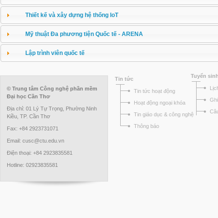
Thiết kế và xây dựng hệ thống IoT
Mỹ thuật Đa phương tiện Quốc tế - ARENA
Lập trình viên quốc tế
Tuyển sin
Tin tức
Lịc
© Trung tâm Công nghệ phần mềm
Tin tức hoạt động
Đại học Cần Thơ
Ghi
Hoạt động ngoại khóa
Địa chỉ: 01 Lý Tự Trọng, Phường Ninh
Câu
Tin giáo dục & công nghệ
Kiều, TP. Cần Thơ
Thông báo
Fax: +84 2923731071
Email: cusc@ctu.edu.vn
Điện thoại: +84 2923835581
Hotline: 02923835581