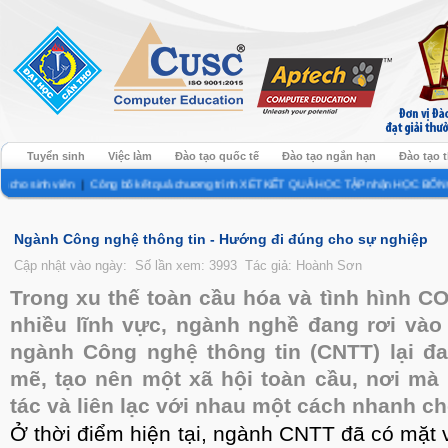
Tuyển sinh
Việc làm
Đào tạo quốc tế
Đào tạo ngắn hạn
Đào tạo 
h viên
|
Công bố kết quả chương trình XÉT KẾT QUẢ HỌC TẬP nhận HỌC BỔNG 15.000.00
Ngành Công nghệ thông tin - Hướng đi đúng cho sự nghiệp
Cập nhật vào ngày:
Số lần xem: 3993
Tác giả: Hoành Sơn
Trong xu thế toàn cầu hóa và tình hình CO
nhiều lĩnh vực, ngành nghề đang rơi vào 
ngành Công nghệ thông tin (CNTT) lại đ
mẽ, tạo nên một xã hội toàn cầu, nơi mà
tác và liên lạc với nhau một cách nhanh c
Ở thời điểm hiện tại, ngành CNTT đã có mặt v