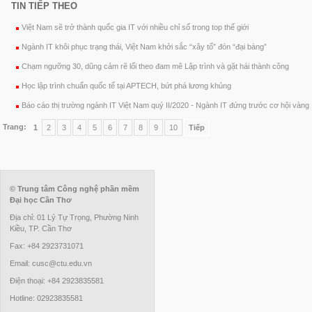
TIN TIẾP THEO
Việt Nam sẽ trở thành quốc gia IT với nhiều chỉ số trong top thế giới
Ngành IT khôi phục trạng thái, Việt Nam khởi sắc “xây tổ” đón “đại bàng”
Chạm ngưỡng 30, dũng cảm rẽ lối theo đam mê Lập trình và gặt hái thành công
Học lập trình chuẩn quốc tế tại APTECH, bứt phá lương khủng
Báo cáo thị trường ngành IT Việt Nam quý II/2020 - Ngành IT đứng trước cơ hội vàng
Trang:
1
2
3
4
5
6
7
8
9
10
Tiếp
© Trung tâm Công nghệ phần mềm
Đại học Cần Thơ
Địa chỉ: 01 Lý Tự Trọng, Phường Ninh
Kiều, TP. Cần Thơ
Fax: +84 2923731071
Email: cusc@ctu.edu.vn
Điện thoại: +84 2923835581
Hotline: 02923835581