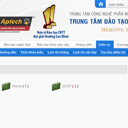
Giới thiệu
Đào tạo ngắn hạn
Đào tạo theo yêu cầu
Giảng viên
Giáo vụ
Gương 
Hướng dẫn
|
Thời khóa biểu
|
Lịch thi tháng
|
Lịch thi các lớp
|
Tra cứu điểm thi
Arena
(
7
)
QTHT
(
2
)