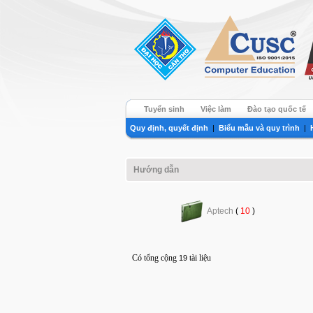
Tuyển sinh
Việc làm
Đào tạo quốc tế
Quy định, quyết định
|
Biểu mẫu và quy trình
|
Hướng dẫn
Aptech
(
10
)
Có tổng cộng
tài liệu
19