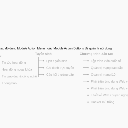
, sau đó dùng Module Action Menu hoặc Module Action Buttons để quản lý nội dung
Tuyển sinh
Chương trình đào tạo
c
Lịch tuyển sinh
Lập trình viên quốc tế
Tin tức hoạt động
Ghi danh trực tuyến
Quản trị mạng cao cấp
Hoạt động ngoại khóa
Câu hỏi thường gặp
Quản trị mạng i10
Tin giáo dục & công nghệ
Phát triển ứng dụng Web v
Thông báo
Phát triển ứng dụng Web 
Thiết kế Web chuyên nghi
Hacker mũ trắng