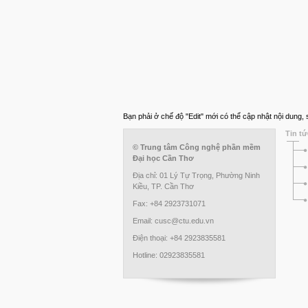
Bạn phải ở chế độ "Edit" mới có thể cập nhật nội dung
Tin tứ
© Trung tâm Công nghệ phần mềm
Đại học Cần Thơ
Địa chỉ: 01 Lý Tự Trọng, Phường Ninh
Kiều, TP. Cần Thơ
Fax: +84 2923731071
Email: cusc@ctu.edu.vn
Điện thoại: +84 2923835581
Hotline: 02923835581