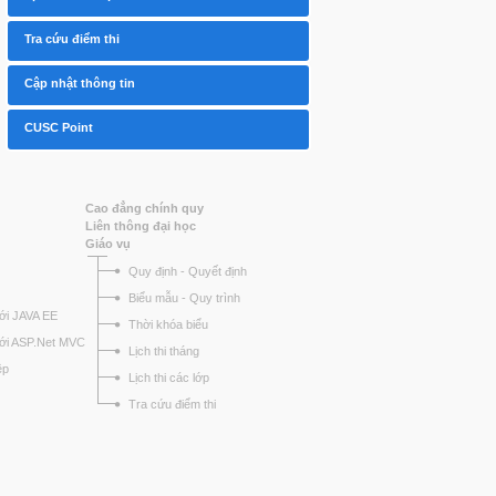
Tra cứu điểm thi
Cập nhật thông tin
CUSC Point
Cao đẳng chính quy
Liên thông đại học
Giáo vụ
Quy định - Quyết định
Biểu mẫu - Quy trình
ới JAVA EE
Thời khóa biểu
với ASP.Net MVC
Lịch thi tháng
ệp
Lịch thi các lớp
Tra cứu điểm thi