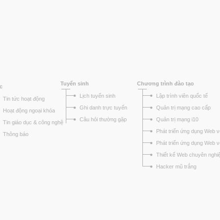
Tuyển sinh
Chương trình đào tạo
c
Lịch tuyển sinh
Lập trình viên quốc tế
Tin tức hoạt động
Ghi danh trực tuyến
Quản trị mạng cao cấp
Hoạt động ngoại khóa
Câu hỏi thường gặp
Quản trị mạng i10
Tin giáo dục & công nghệ
Phát triển ứng dụng Web v
Thông báo
Phát triển ứng dụng Web 
Thiết kế Web chuyên nghi
Hacker mũ trắng