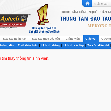
Giới thiệu
Đào tạo ngắn hạn
Đào tạo theo yêu cầu
Giảng viên
Giáo vụ
Gương 
Hướng dẫn
|
Thời khóa biểu
|
Lịch thi tháng
|
Lịch thi các lớp
|
Tra cứu điểm thi
tìm thấy thông tin sinh viên.