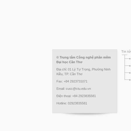
Tin tứ
© Trung tâm Công nghệ phần mềm
Đại học Cần Thơ
Địa chỉ: 01 Lý Tự Trọng, Phường Ninh
Kiều, TP. Cần Thơ
Fax: +84 2923731071
Email: cusc@ctu.edu.vn
Điện thoại: +84 2923835581
Hotline: 02923835581