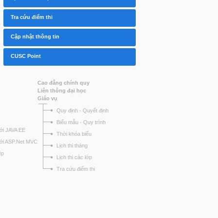
Tra cứu điểm thi
Cập nhật thông tin
CUSC Point
Cao đẳng chính quy
Liên thông đại học
Giáo vụ
Quy định - Quyết định
Biểu mẫu - Quy trình
ới JAVA EE
Thời khóa biểu
với ASP.Net MVC
Lịch thi tháng
ệp
Lịch thi các lớp
Tra cứu điểm thi