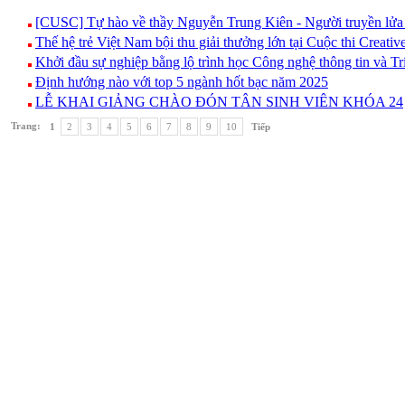
[CUSC] Tự hào về thầy Nguyễn Trung Kiên - Người truyền lửa
Thế hệ trẻ Việt Nam bội thu giải thưởng lớn tại Cuộc thi Creati
Khởi đầu sự nghiệp bằng lộ trình học Công nghệ thông tin và 
Định hướng nào với top 5 ngành hốt bạc năm 2025
LỄ KHAI GIẢNG CHÀO ĐÓN TÂN SINH VIÊN KHÓA 24
Trang:
1
2
3
4
5
6
7
8
9
10
Tiếp