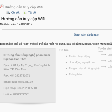
Hướng dẫn truy cập Wifi
Chi tiết
Tải về
Hướng dẫn truy cập Wifi
: 12/09/2019
Đã thêm vào
Danh sách danh mục
Bạn phải ở chế độ "Edit" mới có thể cập nhật nội dung, sau đó dùng Module Action Menu hoặ
Tuyển sin
Tin tức
Lịc
© Trung tâm Công nghệ phần mềm
Tin tức hoạt động
Đại học Cần Thơ
Ghi
Hoạt động ngoại khóa
Địa chỉ: 01 Lý Tự Trọng, Phường Ninh
Câu
Tin giáo dục & công nghệ
Kiều, TP. Cần Thơ
Thông báo
Fax: +84 2923731071
Email: cusc@ctu.edu.vn
Điện thoại: +84 2923835581
Hotline: 02923835581