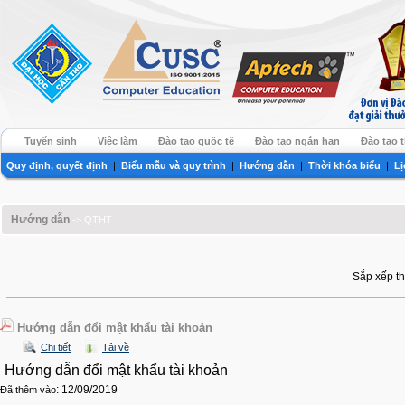
Tuyển sinh
Việc làm
Đào tạo quốc tế
Đào tạo ngắn hạn
Đào tạo 
Quy định, quyết định
|
Biểu mẫu và quy trình
|
Hướng dẫn
|
Thời khóa biểu
|
Lị
Hướng dẫn
-> QTHT
Sắp xếp th
Hướng dẫn đổi mật khẩu tài khoản
Chi tiết
Tải về
Hướng dẫn đổi mật khẩu tài khoản
: 12/09/2019
Đã thêm vào