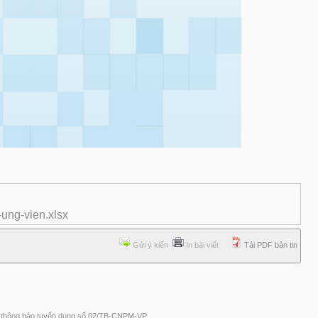
ung-vien.xlsx
Gửi ý kiến
In bài viết
Tải PDF bản tin
o thông báo tuyển dụng số 02/TB-CNPM-VP