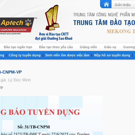
Giới thiệu
Đào tạo ngắn hạn
Đào tạo theo yêu cầu
Giảng viên
Giáo vụ
Gương 
ụng
|
Công ty tuyển dụng
|
Sinh viên tìm được việc làm
|
Nộp hồ sơ tuyển dụng
|
TB-CNPM-VP
 giả: Lý Đức Minh
VP