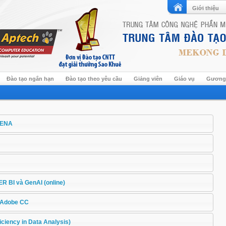
Giới thiệu
Đào tạo ngắn hạn
Đào tạo theo yêu cầu
Giảng viên
Giáo vụ
Gương 
RENA
R BI và GenAI (online)
à Adobe CC
iciency in Data Analysis)