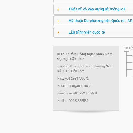
Thiết kế và xây dựng hệ thống IoT
Mỹ thuật Đa phương tiện Quốc tế - A
Lập trình viên quốc tế
Tin tứ
© Trung tâm Công nghệ phần mềm
Đại học Cần Thơ
Địa chỉ: 01 Lý Tự Trọng, Phường Ninh
Kiều, TP. Cần Thơ
Fax: +84 2923731071
Email: cusc@ctu.edu.vn
Điện thoại: +84 2923835581
Hotline: 02923835581