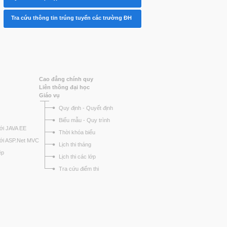
Tra cứu thông tin trúng tuyển các trường ĐH
Cao đẳng chính quy
Liên thông đại học
Giáo vụ
Quy định - Quyết định
Biểu mẫu - Quy trình
ới JAVA EE
Thời khóa biểu
với ASP.Net MVC
Lịch thi tháng
ệp
Lịch thi các lớp
Tra cứu điểm thi