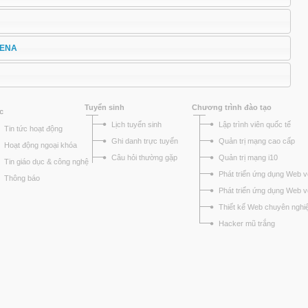
RENA
Tuyển sinh
Chương trình đào tạo
c
Lịch tuyển sinh
Lập trình viên quốc tế
Tin tức hoạt động
Ghi danh trực tuyến
Quản trị mạng cao cấp
Hoạt động ngoại khóa
Câu hỏi thường gặp
Quản trị mạng i10
Tin giáo dục & công nghệ
Phát triển ứng dụng Web v
Thông báo
Phát triển ứng dụng Web 
Thiết kế Web chuyên nghi
Hacker mũ trắng