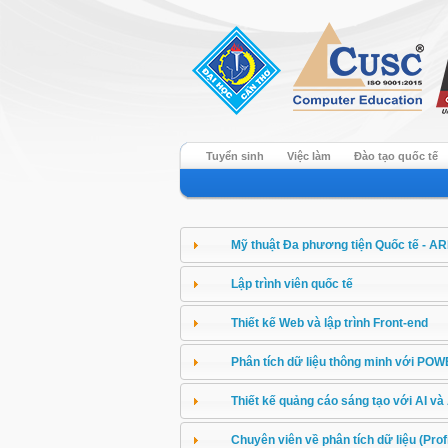
Tuyển sinh
Việc làm
Đào tạo quốc tế
Mỹ thuật Đa phương tiện Quốc tế - A
Lập trình viên quốc tế
Thiết kế Web và lập trình Front-end
Phân tích dữ liệu thông minh với POWE
Thiết kế quảng cáo sáng tạo với AI v
Chuyên viên về phân tích dữ liệu (Prof