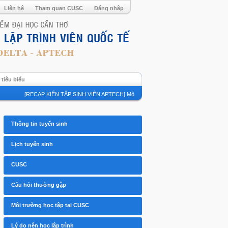
Liên hệ
Tham quan CUSC
Đăng nhập
tiêu biểu
[RECAP KIẾN TẬP SINH VIÊN APTECH] Một ngày "onboard" tại doanh nghiệp côn
Thông tin tuyển sinh
Lịch tuyển sinh
CUSC
Câu hỏi thường gặp
Môi trường học tập tại CUSC
Lý do nên học lập trình