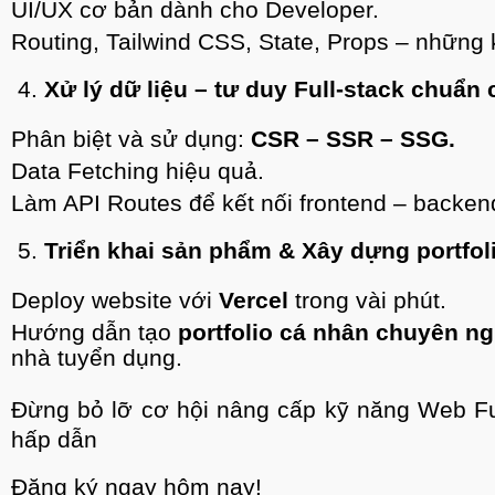
UI/UX cơ bản dành cho Developer.
Routing, Tailwind CSS, State, Props – những 
4.
Xử lý dữ liệu – tư duy Full-stack chuẩn 
Phân biệt và sử dụng:
CSR – SSR – SSG.
Data Fetching hiệu quả.
Làm API Routes để kết nối frontend – backen
5.
Triển khai sản phẩm & Xây dựng portfol
Deploy website với
Vercel
trong vài phút.
Hướng dẫn tạo
portfolio cá nhân chuyên n
nhà tuyển dụng.
​Đừng bỏ lỡ cơ hội nâng cấp kỹ năng Web Fu
hấp dẫn
Đăng ký ngay hôm nay!