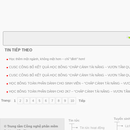
TIN TIẾP THEO
Học thêm một ngành, không mệt hơn – chỉ "đỉnh" hơn!
CUSC CÔNG BỐ KẾT QUẢ HỌC BỔNG “CHẮP CÁNH TÀI NĂNG – VƯƠN TẦM QUỐ
CUSC CÔNG BỐ KẾT QUẢ HỌC BỔNG “CHẮP CÁNH TÀI NĂNG – VƯƠN TẦM QU
HỌC BỔNG TOÀN PHẦN DÀNH CHO SINH VIÊN – “CHẮP CÁNH TÀI NĂNG – V
HỌC BỔNG TOÀN PHẦN DÀNH CHO 2K7 – “CHẮP CÁNH TÀI NĂNG – VƯƠN TẦ
Trang:
1
2
3
4
5
6
7
8
9
10
Tiếp
Tuyển sin
Tin tức
Lịc
© Trung tâm Công nghệ phần mềm
Tin tức hoạt động