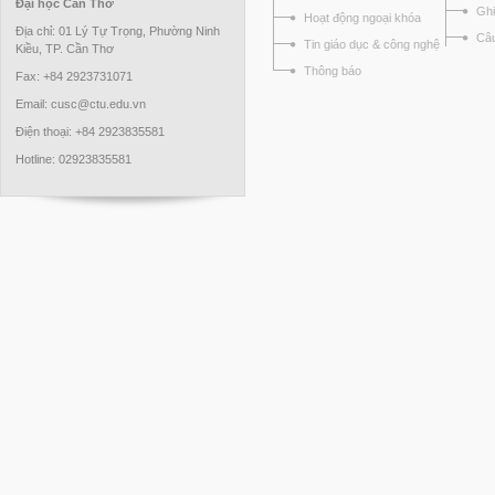
Đại học Cần Thơ
Ghi
Hoạt động ngoại khóa
Địa chỉ: 01 Lý Tự Trọng, Phường Ninh
Câu
Tin giáo dục & công nghệ
Kiều, TP. Cần Thơ
Thông báo
Fax: +84 2923731071
Email: cusc@ctu.edu.vn
Điện thoại: +84 2923835581
Hotline: 02923835581