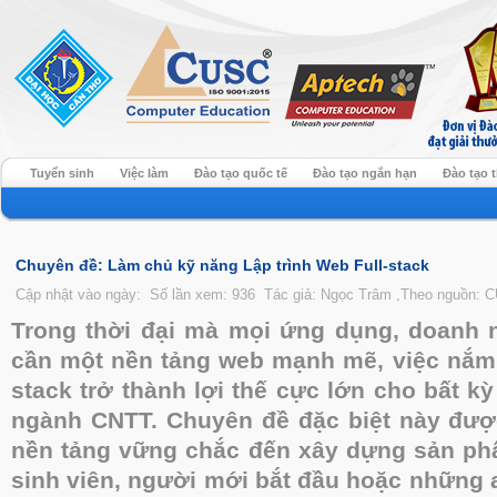
Tuyển sinh
Việc làm
Đào tạo quốc tế
Đào tạo ngắn hạn
Đào tạo 
Chuyên đề: Làm chủ kỹ năng Lập trình Web Full-stack
Cập nhật vào ngày:
Số lần xem: 936
Tác giả: Ngọc Trâm ,Theo nguồn: 
Trong thời đại mà mọi ứng dụng, doanh 
cần một nền tảng web mạnh mẽ, việc nắm
stack trở thành lợi thế cực lớn cho bất 
ngành CNTT. Chuyên đề đặc biệt này được
nền tảng vững chắc đến xây dựng sản ph
sinh viên, người mới bắt đầu hoặc những a