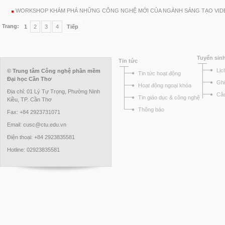
WORKSHOP KHÁM PHÁ NHỮNG CÔNG NGHỆ MỚI CỦA NGÀNH SÁNG TẠO VID
Trang:
1
2
3
4
Tiếp
Tuyển sin
Tin tức
Lịc
© Trung tâm Công nghệ phần mềm
Tin tức hoạt động
Đại học Cần Thơ
Ghi
Hoạt động ngoại khóa
Địa chỉ: 01 Lý Tự Trọng, Phường Ninh
Câu
Tin giáo dục & công nghệ
Kiều, TP. Cần Thơ
Thông báo
Fax: +84 2923731071
Email: cusc@ctu.edu.vn
Điện thoại: +84 2923835581
Hotline: 02923835581