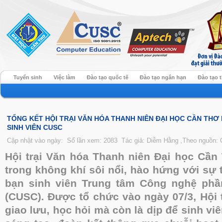
Tuyển sinh
Việc làm
Đào tạo quốc tế
Đào tạo ngắn hạn
Đào tạo 
TỔNG KẾT HỘI TRẠI VĂN HÓA THANH NIÊN ĐẠI HỌC CẦN THƠ 
SINH VIÊN CUSC
Cập nhật vào ngày:
Số lần xem: 2083
Tác giả: Diễm Hằng ,Theo nguồn:
Hội trại Văn hóa Thanh niên Đại học Cần
trong không khí sôi nổi, hào hứng với sự 
bạn sinh viên Trung tâm Công nghệ ph
(CUSC). Được tổ chức vào ngày 07/3, Hội t
giao lưu, học hỏi mà còn là dịp để sinh vi