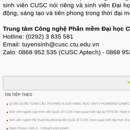
sinh viên CUSC nói riêng và sinh viên Đại 
động, sáng tạo và tiên phong trong thời đại m
Trung tâm Công nghệ Phần mềm Đại học 
Hotline: (0292) 3 835 581
Email: tuyensinh@cusc.ctu.edu.vn
Zalo: 0868 952 535 (CUSC Aptech) - 0868 9
TIN TIẾP THEO
QUÁN QUÂN TOÀN CẦU TECHWIZ 6 2025 HẠNG MỤC UNITY POWERED GAME
Sinh viên ngành Lập trình viên Quốc tế CUSC tham quan kiến tập tại TP.HCM: Hành tr
Sinh viên ngành Mỹ thuật Đa phương tiện Quốc tế CUSC tham quan kiến tập thực tế t
Open House: Gen Z - Unleash your power