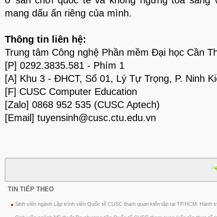
ở sân chơi quốc tế và không ngừng tỏa sáng 
mang dấu ấn riêng của mình.
Thông tin liên hệ:
Trung tâm Công nghệ Phần mềm Đại học Cần T
[P] 0292.3835.581 - Phím 1
[A] Khu 3 - ĐHCT, Số 01, Lý Tự Trọng, P. Ninh K
[F] CUSC Computer Education
[Zalo]
0868 952 535
(CUSC Aptech)
[Email] tuyensinh@cusc.ctu.edu.vn
TIN TIẾP THEO
Sinh viên ngành Lập trình viên Quốc tế CUSC tham quan kiến tập tại TP.HCM: Hành tr