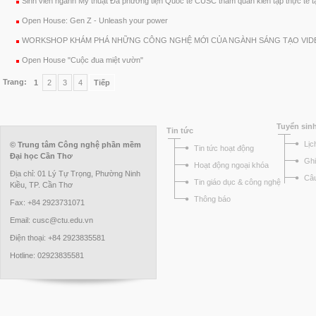
Sinh viên ngành Mỹ thuật Đa phương tiện Quốc tế CUSC tham quan kiến tập thực tế t
Open House: Gen Z - Unleash your power
WORKSHOP KHÁM PHÁ NHỮNG CÔNG NGHỆ MỚI CỦA NGÀNH SÁNG TẠO VID
Open House "Cuộc đua miệt vườn"
Trang:
1
2
3
4
Tiếp
Tuyển sin
Tin tức
Lịc
© Trung tâm Công nghệ phần mềm
Tin tức hoạt động
Đại học Cần Thơ
Ghi
Hoạt động ngoại khóa
Địa chỉ: 01 Lý Tự Trọng, Phường Ninh
Câu
Tin giáo dục & công nghệ
Kiều, TP. Cần Thơ
Thông báo
Fax: +84 2923731071
Email: cusc@ctu.edu.vn
Điện thoại: +84 2923835581
Hotline: 02923835581