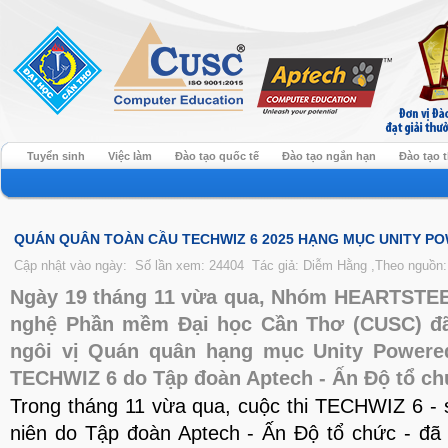
Tuyển sinh
Việc làm
Đào tạo quốc tế
Đào tạo ngắn hạn
Đào tạo 
QUÁN QUÂN TOÀN CẦU TECHWIZ 6 2025 HẠNG MỤC UNITY 
Cập nhật vào ngày:
Số lần xem: 24404
Tác giả: Diễm Hằng ,Theo nguồn
Ngày 19 tháng 11 vừa qua, Nhóm HEARTSTEE
nghệ Phần mềm Đại học Cần Thơ (CUSC) đã
ngôi vị Quán quân hạng mục Unity Powered
TECHWIZ 6 do Tập đoàn Aptech - Ấn Độ tổ chứ
Trong tháng 11 vừa qua, cuộc thi TECHWIZ 6 -
niên do Tập đoàn Aptech - Ấn Độ tổ chức - đã 